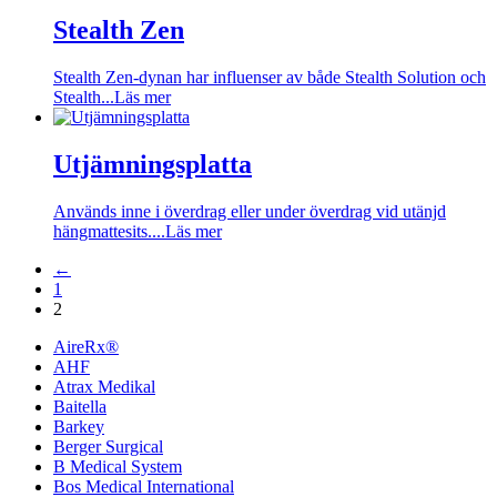
Stealth Zen
Stealth Zen-dynan har influenser av både Stealth Solution och
Stealth...
Läs mer
Utjämningsplatta
Används inne i överdrag eller under överdrag vid utänjd
hängmattesits....
Läs mer
←
1
2
AireRx®
AHF
Atrax Medikal
Baitella
Barkey
Berger Surgical
B Medical System
Bos Medical International