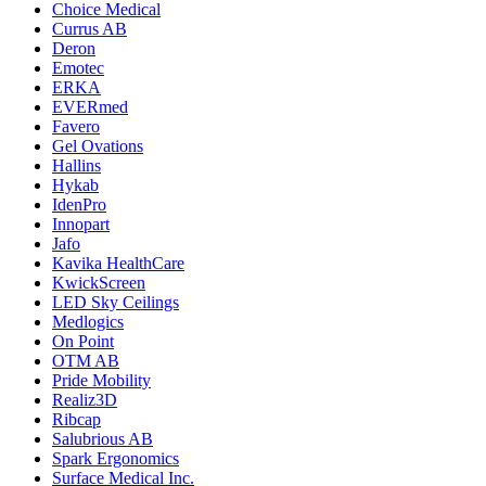
Choice Medical
Currus AB
Deron
Emotec
ERKA
EVERmed
Favero
Gel Ovations
Hallins
Hykab
IdenPro
Innopart
Jafo
Kavika HealthCare
KwickScreen
LED Sky Ceilings
Medlogics
On Point
OTM AB
Pride Mobility
Realiz3D
Ribcap
Salubrious AB
Spark Ergonomics
Surface Medical Inc.