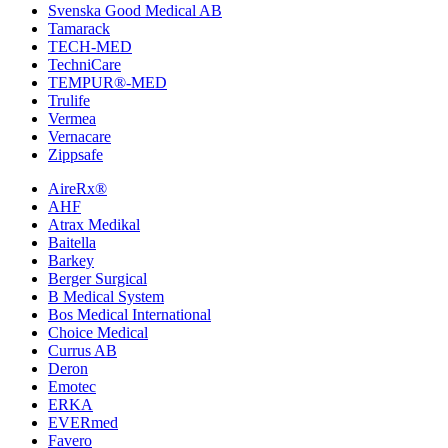
Svenska Good Medical AB
Tamarack
TECH-MED
TechniCare
TEMPUR®-MED
Trulife
Vermea
Vernacare
Zippsafe
AireRx®
AHF
Atrax Medikal
Baitella
Barkey
Berger Surgical
B Medical System
Bos Medical International
Choice Medical
Currus AB
Deron
Emotec
ERKA
EVERmed
Favero