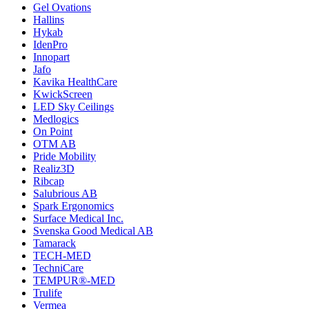
Gel Ovations
Hallins
Hykab
IdenPro
Innopart
Jafo
Kavika HealthCare
KwickScreen
LED Sky Ceilings
Medlogics
On Point
OTM AB
Pride Mobility
Realiz3D
Ribcap
Salubrious AB
Spark Ergonomics
Surface Medical Inc.
Svenska Good Medical AB
Tamarack
TECH-MED
TechniCare
TEMPUR®-MED
Trulife
Vermea