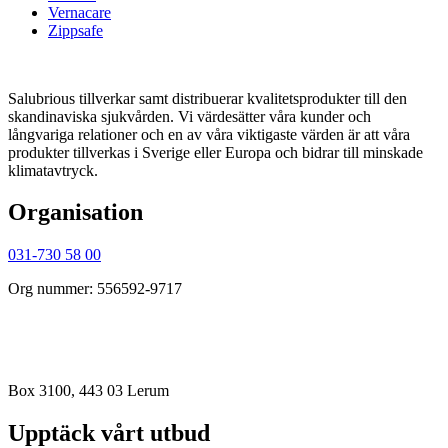
Vernacare
Zippsafe
Salubrious tillverkar samt distribuerar kvalitetsprodukter till den
skandinaviska sjukvården. Vi värdesätter våra kunder och
långvariga relationer och en av våra viktigaste värden är att våra
produkter tillverkas i Sverige eller Europa och bidrar till minskade
klimatavtryck.
Organisation
031-730 58 00
Org nummer: 556592-9717
order@salubrious.se
info@salubrious.se
Box 3100, 443 03 Lerum
Upptäck vårt utbud