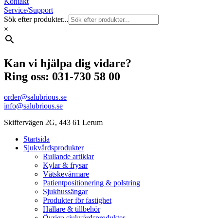
Kontakt
Service/Support
Sök efter produkter...
×
Kan vi hjälpa dig vidare?
Ring oss: 031-730 58 00
order@salubrious.se
info@salubrious.se
Skiffervägen 2G, 443 61 Lerum
Startsida
Sjukvårdsprodukter
Rullande artiklar
Kylar & frysar
Vätskevärmare
Patientpositionering & polstring
Sjukhussängar
Produkter för fastighet
Hållare & tillbehör
Övriga sjukvårdsprodukter