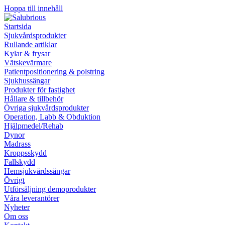
Hoppa till innehåll
Startsida
Sjukvårdsprodukter
Rullande artiklar
Kylar & frysar
Vätskevärmare
Patientpositionering & polstring
Sjukhussängar
Produkter för fastighet
Hållare & tillbehör
Övriga sjukvårdsprodukter
Operation, Labb & Obduktion
Hjälpmedel/Rehab
Dynor
Madrass
Kroppsskydd
Fallskydd
Hemsjukvårdssängar
Övrigt
Utförsäljning demoprodukter
Våra leverantörer
Nyheter
Om oss