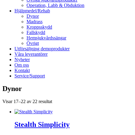
Operation, Labb & Obduktion
Hjälpmedel/Rehab
Dynor
Madrass
Kroppsskydd
Fallskydd
Hemsjukvårdssängar
Övrigt
Utförsäljning demoprodukter
Våra leverantörer
Nyheter
Om oss
Kontakt
Service/Support
Dynor
Visar 17–22 av 22 resultat
Stealth Simplicity