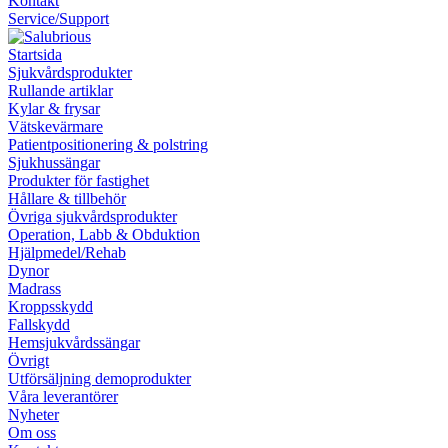
Kontakt
Service/Support
Startsida
Sjukvårdsprodukter
Rullande artiklar
Kylar & frysar
Vätskevärmare
Patientpositionering & polstring
Sjukhussängar
Produkter för fastighet
Hållare & tillbehör
Övriga sjukvårdsprodukter
Operation, Labb & Obduktion
Hjälpmedel/Rehab
Dynor
Madrass
Kroppsskydd
Fallskydd
Hemsjukvårdssängar
Övrigt
Utförsäljning demoprodukter
Våra leverantörer
Nyheter
Om oss