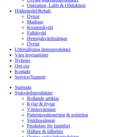
Operation, Labb & Obduktion
Hjälpmedel/Rehab
Dynor
Madrass
Kroppsskydd
Fallskydd
Hemsjukvårdssängar
Övrigt
Utförsäljning demoprodukter
Våra leverantörer
Nyheter
Om oss
Kontakt
Service/Support
Startsida
Sjukvårdsprodukter
Rullande artiklar
Kylar & frysar
Vätskevärmare
Patientpositionering & polstring
Sjukhussängar
Produkter för fastighet
Hållare & tillbehör
Övriga sjukvårdsprodukter