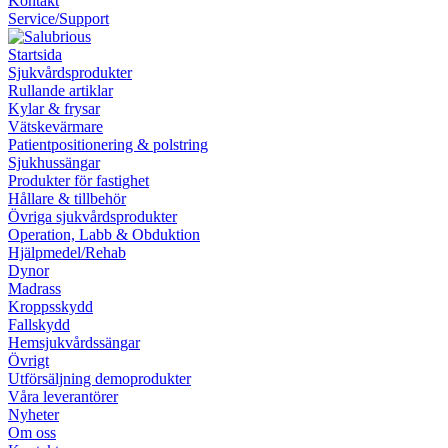
Kontakt
Service/Support
Startsida
Sjukvårdsprodukter
Rullande artiklar
Kylar & frysar
Vätskevärmare
Patientpositionering & polstring
Sjukhussängar
Produkter för fastighet
Hållare & tillbehör
Övriga sjukvårdsprodukter
Operation, Labb & Obduktion
Hjälpmedel/Rehab
Dynor
Madrass
Kroppsskydd
Fallskydd
Hemsjukvårdssängar
Övrigt
Utförsäljning demoprodukter
Våra leverantörer
Nyheter
Om oss