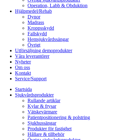
Operation, Labb & Obduktion
Hjälpmedel/Rehab
Dynor
Madrass
Kroppsskydd
Fallskydd
Hemsjukvårdssängar
Övrigt
Utförsäljning demoprodukter
Våra leverantörer
Nyheter
Om oss
Kontakt
Service/Support
Startsida
Sjukvårdsprodukter
Rullande artiklar
Kylar & frysar
Vätskevärmare
Patientpositionering & polstring
Sjukhussängar
Produkter för fastighet
Hållare & tillbehör
Övriga sjukvårdsprodukter