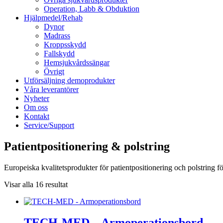
Operation, Labb & Obduktion
Hjälpmedel/Rehab
Dynor
Madrass
Kroppsskydd
Fallskydd
Hemsjukvårdssängar
Övrigt
Utförsäljning demoprodukter
Våra leverantörer
Nyheter
Om oss
Kontakt
Service/Support
Patientpositionering & polstring
Europeiska kvalitetsprodukter för patientpositionering och polstring 
Visar alla 16 resultat
TECH-MED – Armoperationsbord