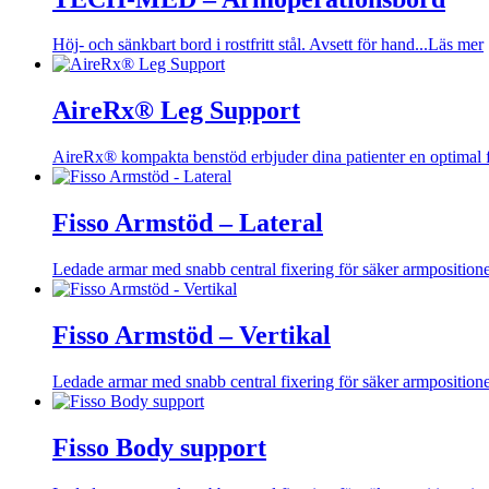
Höj- och sänkbart bord i rostfritt stål. Avsett för hand...
Läs mer
AireRx® Leg Support
AireRx® kompakta benstöd erbjuder dina patienter en optimal 
Fisso Armstöd – Lateral
Ledade armar med snabb central fixering för säker armpositioner
Fisso Armstöd – Vertikal
Ledade armar med snabb central fixering för säker armpositioner
Fisso Body support