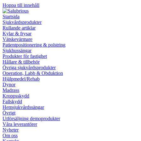
Hoppa till innehåll
Startsida
Sjukvårdsprodukter
Rullande artiklar
Kylar & frysar
Vätskevärmare
Patientpositionering & polstring
Sjukhussängar
Produkter för fastighet
Hållare & tillbehör
Övriga sjukvårdsprodukter
Operation, Labb & Obduktion
Hjälpmedel/Rehab
Dynor
Madrass
Kroppsskydd
Fallskydd
Hemsjukvårdssängar
Övrigt
Utförsäljning demoprodukter
Våra leverantörer
Nyheter
Om oss