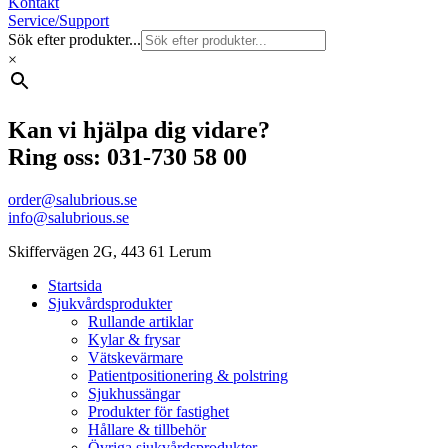
Kontakt
Service/Support
Sök efter produkter...
×
Kan vi hjälpa dig vidare?
Ring oss: 031-730 58 00
order@salubrious.se
info@salubrious.se
Skiffervägen 2G, 443 61 Lerum
Startsida
Sjukvårdsprodukter
Rullande artiklar
Kylar & frysar
Vätskevärmare
Patientpositionering & polstring
Sjukhussängar
Produkter för fastighet
Hållare & tillbehör
Övriga sjukvårdsprodukter