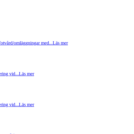
fotvård/omläggningar med...
Läs mer
ing vid...
Läs mer
ing vid...
Läs mer