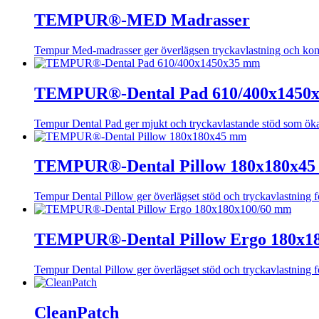
TEMPUR®-MED Madrasser
Tempur Med-madrasser ger överlägsen tryckavlastning och komfor
TEMPUR®-Dental Pad 610/400x1450
Tempur Dental Pad ger mjukt och tryckavlastande stöd som ökar
TEMPUR®-Dental Pillow 180x180x4
Tempur Dental Pillow ger överlägset stöd och tryckavlastning f
TEMPUR®-Dental Pillow Ergo 180x1
Tempur Dental Pillow ger överlägset stöd och tryckavlastning f
CleanPatch