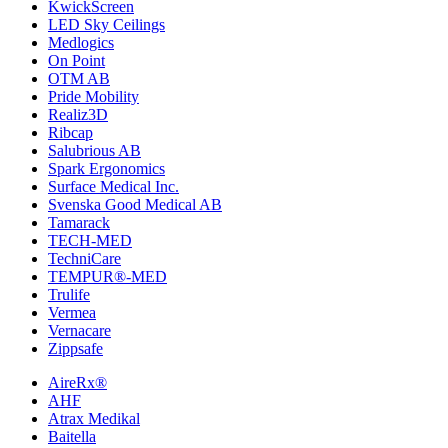
KwickScreen
LED Sky Ceilings
Medlogics
On Point
OTM AB
Pride Mobility
Realiz3D
Ribcap
Salubrious AB
Spark Ergonomics
Surface Medical Inc.
Svenska Good Medical AB
Tamarack
TECH-MED
TechniCare
TEMPUR®-MED
Trulife
Vermea
Vernacare
Zippsafe
AireRx®
AHF
Atrax Medikal
Baitella