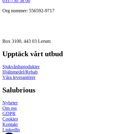
031-730 58 00
Org nummer: 556592-9717
order@salubrious.se
info@salubrious.se
Box 3100, 443 03 Lerum
Upptäck vårt utbud
Sjukvårdsprodukter
Hjälpmedel/Rehab
Våra leverantörer
Salubrious
Nyheter
Om oss
GDPR
Cookies
Kontakt
LinkedIn