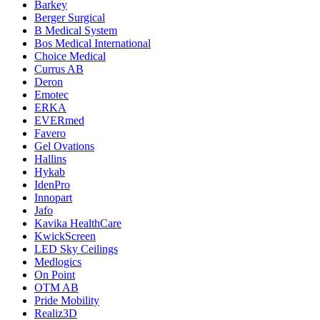
Barkey
Berger Surgical
B Medical System
Bos Medical International
Choice Medical
Currus AB
Deron
Emotec
ERKA
EVERmed
Favero
Gel Ovations
Hallins
Hykab
IdenPro
Innopart
Jafo
Kavika HealthCare
KwickScreen
LED Sky Ceilings
Medlogics
On Point
OTM AB
Pride Mobility
Realiz3D