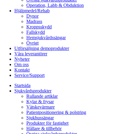
Operation, Labb & Obduktion
Hjälpmedel/Rehab
Dynor
Madrass
Kroppsskydd
Fallskydd
Hemsjukvårdssängar
Övrigt
Utförsäljning demoprodukter
Våra leverantörer
Nyheter
Om oss
Kontakt
Service/Support
Startsida
Sjukvårdsprodukter
Rullande artiklar
Kylar & frysar
Vätskevärmare
Patientpositionering & polstring
Sjukhussängar
Produkter för fastighet
Hållare & tillbehör
Övriga sjukvårdsprodukter