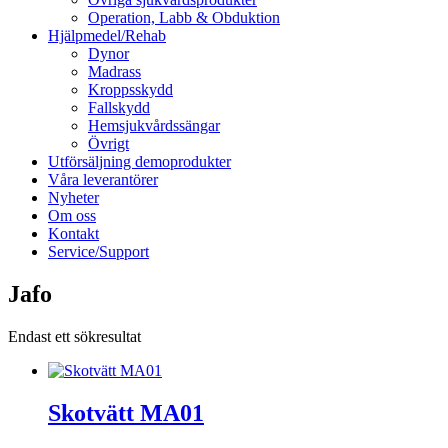
Operation, Labb & Obduktion
Hjälpmedel/Rehab
Dynor
Madrass
Kroppsskydd
Fallskydd
Hemsjukvårdssängar
Övrigt
Utförsäljning demoprodukter
Våra leverantörer
Nyheter
Om oss
Kontakt
Service/Support
Jafo
Endast ett sökresultat
Skotvätt MA01