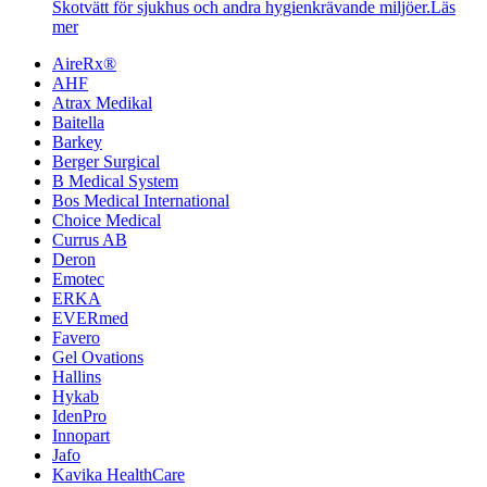
Skotvätt för sjukhus och andra hygienkrävande miljöer.
Läs
mer
AireRx®
AHF
Atrax Medikal
Baitella
Barkey
Berger Surgical
B Medical System
Bos Medical International
Choice Medical
Currus AB
Deron
Emotec
ERKA
EVERmed
Favero
Gel Ovations
Hallins
Hykab
IdenPro
Innopart
Jafo
Kavika HealthCare