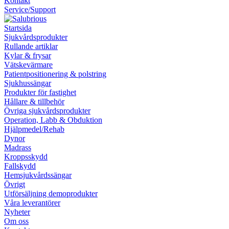
Kontakt
Service/Support
Startsida
Sjukvårdsprodukter
Rullande artiklar
Kylar & frysar
Vätskevärmare
Patientpositionering & polstring
Sjukhussängar
Produkter för fastighet
Hållare & tillbehör
Övriga sjukvårdsprodukter
Operation, Labb & Obduktion
Hjälpmedel/Rehab
Dynor
Madrass
Kroppsskydd
Fallskydd
Hemsjukvårdssängar
Övrigt
Utförsäljning demoprodukter
Våra leverantörer
Nyheter
Om oss