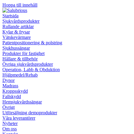
Hoppa till innehåll
Startsida
Sjukvårdsprodukter
Rullande artiklar
Kylar & frysar
Vätskevärmare
Patientpositionering & polstring
Sjukhussängar
Produkter för fastighet
Hållare & tillbehör
Övriga sjukvårdsprodukter
Operation, Labb & Obduktion
Hjälpmedel/Rehab
Dynor
Madrass
Kroppsskydd
Fallskydd
Hemsjukvårdssängar
Övrigt
Utförsäljning demoprodukter
Våra leverantörer
Nyheter
Om oss