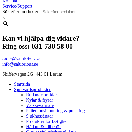
Kontakt
Service/Support
Sök efter produkter...
×
Kan vi hjälpa dig vidare?
Ring oss: 031-730 58 00
order@salubrious.se
info@salubrious.se
Skiffervägen 2G, 443 61 Lerum
Startsida
Sjukvårdsprodukter
Rullande artiklar
Kylar & frysar
Vätskevärmare
Patientpositionering & polstring
Sjukhussängar
Produkter för fastighet
Hållare & tillbehör
Övriga sjukvårdsprodukter