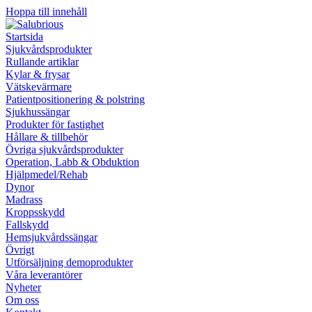
Hoppa till innehåll
Startsida
Sjukvårdsprodukter
Rullande artiklar
Kylar & frysar
Vätskevärmare
Patientpositionering & polstring
Sjukhussängar
Produkter för fastighet
Hållare & tillbehör
Övriga sjukvårdsprodukter
Operation, Labb & Obduktion
Hjälpmedel/Rehab
Dynor
Madrass
Kroppsskydd
Fallskydd
Hemsjukvårdssängar
Övrigt
Utförsäljning demoprodukter
Våra leverantörer
Nyheter
Om oss