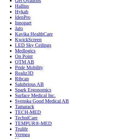
Gel Ovations
Hallins
Hykab
IdenPro
Innopart
Jafo
Kavika HealthCare
KwickScreen
LED Sky Ceilings
Medlogics
On Point
OTM AB
Pride Mobility
Realiz3D
Ribcap
Salubrious AB
Spark Ergonomics
Surface Medical Inc.
Svenska Good Medical AB
Tamarack
TECH-MED
TechniCare
TEMPUR®-MED
Trulife
Vermea