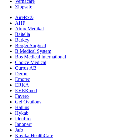
Vernacare
Zippsafe
AireRx®
AHF
Atrax Medikal
Baitella
Barkey
Berger Surgical
B Medical System
Bos Medical International
Choice Medical
Currus AB
Deron
Emotec
ERKA
EVERmed
Favero
Gel Ovations
Hallins
Hykab
IdenPro
Innopart
Jafo
Kavika HealthCare