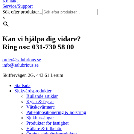
Kontakt
Service/Support
Sök efter produkter...
×
Kan vi hjälpa dig vidare?
Ring oss: 031-730 58 00
order@salubrious.se
info@salubrious.se
Skiffervägen 2G, 443 61 Lerum
Startsida
Sjukvårdsprodukter
Rullande artiklar
Kylar & frysar
Vätskevärmare
Patientpositionering & polstring
Sjukhussängar
Produkter för fastighet
Hållare & tillbehör
Övriga sjukvårdsprodukter