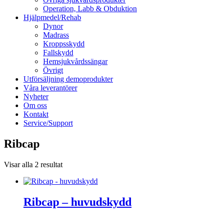
Operation, Labb & Obduktion
Hjälpmedel/Rehab
Dynor
Madrass
Kroppsskydd
Fallskydd
Hemsjukvårdssängar
Övrigt
Utförsäljning demoprodukter
Våra leverantörer
Nyheter
Om oss
Kontakt
Service/Support
Ribcap
Visar alla 2 resultat
Ribcap – huvudskydd