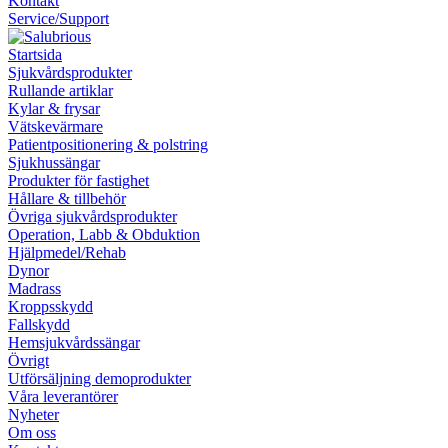
Kontakt
Service/Support
Startsida
Sjukvårdsprodukter
Rullande artiklar
Kylar & frysar
Vätskevärmare
Patientpositionering & polstring
Sjukhussängar
Produkter för fastighet
Hållare & tillbehör
Övriga sjukvårdsprodukter
Operation, Labb & Obduktion
Hjälpmedel/Rehab
Dynor
Madrass
Kroppsskydd
Fallskydd
Hemsjukvårdssängar
Övrigt
Utförsäljning demoprodukter
Våra leverantörer
Nyheter
Om oss