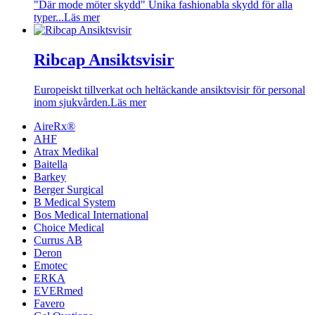
"Där mode möter skydd" Unika fashionabla skydd för alla
typer...
Läs mer
Ribcap Ansiktsvisir
Europeiskt tillverkat och heltäckande ansiktsvisir för personal
inom sjukvården.
Läs mer
AireRx®
AHF
Atrax Medikal
Baitella
Barkey
Berger Surgical
B Medical System
Bos Medical International
Choice Medical
Currus AB
Deron
Emotec
ERKA
EVERmed
Favero