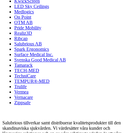
KwickScreen
LED Sky Ceilings
Medlogics
On Point
OTM AB
Pride Mobility
Realiz3D
Ribcap
Salubrious AB
Spark Ergonomics
Surface Medical Inc.
Svenska Good Medical AB
Tamarack
TECH-MED
TechniCare
TEMPUR®-MED
Trulife
Vermea
Vernacare
Zippsafe
Salubrious tillverkar samt distribuerar kvalitetsprodukter till den
skandinaviska sjukvården. Vi värdesätter våra kunder och