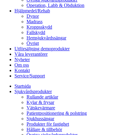
Operation, Labb & Obduktion
Hjälpmedel/Rehab
Dynor
Madrass
Kroppsskydd
Fallskydd
Hemsjukvårdssängar
Övrigt
Utförsäljning demoprodukter
Våra leverantörer
Nyheter
Om oss
Kontakt
Service/Support
Startsida
Sjukvårdsprodukter
Rullande artiklar
Kylar & frysar
Vätskevärmare
Patientpositionering & polstring
Sjukhussängar
Produkter för fastighet
Hållare & tillbehör
Övriga sjukvårdsprodukter