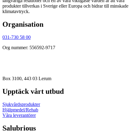
långvariga relationer och en av våra viktigaste värden är att våra
produkter tillverkas i Sverige eller Europa och bidrar till minskade
klimatavtryck.
Organisation
031-730 58 00
Org nummer: 556592-9717
order@salubrious.se
info@salubrious.se
Box 3100, 443 03 Lerum
Upptäck vårt utbud
Sjukvårdsprodukter
Hjälpmedel/Rehab
Våra leverantörer
Salubrious