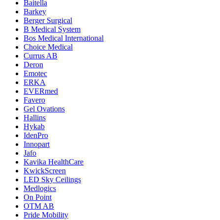
Baitella
Barkey
Berger Surgical
B Medical System
Bos Medical International
Choice Medical
Currus AB
Deron
Emotec
ERKA
EVERmed
Favero
Gel Ovations
Hallins
Hykab
IdenPro
Innopart
Jafo
Kavika HealthCare
KwickScreen
LED Sky Ceilings
Medlogics
On Point
OTM AB
Pride Mobility