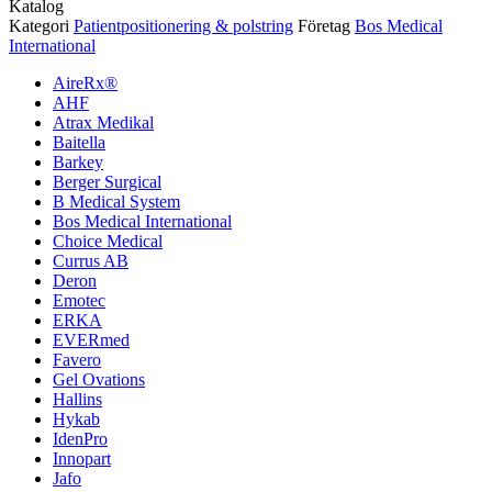
Katalog
Kategori
Patientpositionering & polstring
Företag
Bos Medical
International
AireRx®
AHF
Atrax Medikal
Baitella
Barkey
Berger Surgical
B Medical System
Bos Medical International
Choice Medical
Currus AB
Deron
Emotec
ERKA
EVERmed
Favero
Gel Ovations
Hallins
Hykab
IdenPro
Innopart
Jafo