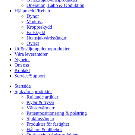
Operation, Labb & Obduktion
Hjälpmedel/Rehab
Dynor
Madrass
Kroppsskydd
Fallskydd
Hemsjukvårdssängar
Övrigt
Utförsäljning demoprodukter
Våra leverantörer
Nyheter
Om oss
Kontakt
Service/Support
Startsida
Sjukvårdsprodukter
Rullande artiklar
Kylar & frysar
Vätskevärmare
Patientpositionering & polstring
Sjukhussängar
Produkter för fastighet
Hållare & tillbehör
Övriga sjukvårdsprodukter