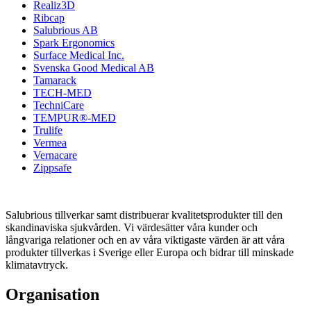
Realiz3D
Ribcap
Salubrious AB
Spark Ergonomics
Surface Medical Inc.
Svenska Good Medical AB
Tamarack
TECH-MED
TechniCare
TEMPUR®-MED
Trulife
Vermea
Vernacare
Zippsafe
Salubrious tillverkar samt distribuerar kvalitetsprodukter till den
skandinaviska sjukvården. Vi värdesätter våra kunder och
långvariga relationer och en av våra viktigaste värden är att våra
produkter tillverkas i Sverige eller Europa och bidrar till minskade
klimatavtryck.
Organisation