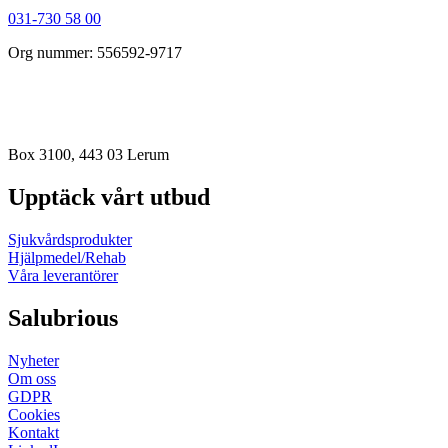
031-730 58 00
Org nummer: 556592-9717
order@salubrious.se
info@salubrious.se
Box 3100, 443 03 Lerum
Upptäck vårt utbud
Sjukvårdsprodukter
Hjälpmedel/Rehab
Våra leverantörer
Salubrious
Nyheter
Om oss
GDPR
Cookies
Kontakt