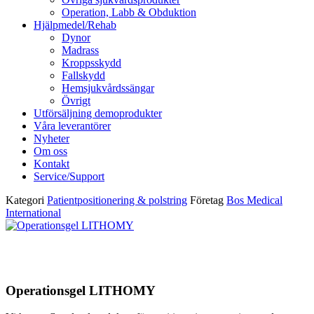
Operation, Labb & Obduktion
Hjälpmedel/Rehab
Dynor
Madrass
Kroppsskydd
Fallskydd
Hemsjukvårdssängar
Övrigt
Utförsäljning demoprodukter
Våra leverantörer
Nyheter
Om oss
Kontakt
Service/Support
Kategori
Patientpositionering & polstring
Företag
Bos Medical
International
Operationsgel LITHOMY