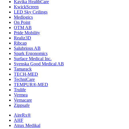
Kavika HealthCare
KwickScreen
LED Sky Ceilings
Medlogics
On Point
OTM AB
Pride Mobility
Realiz3D
Ribcap
Salubrious AB
Spark Ergonomics
Surface Medical Inc.
Svenska Good Medical AB
Tamarack
TECH-MED
TechniCare
TEMPUR®-MED
Trulife
Vermea
Vernacare
Zippsafe
AireRx®
AHF
Atrax Medikal