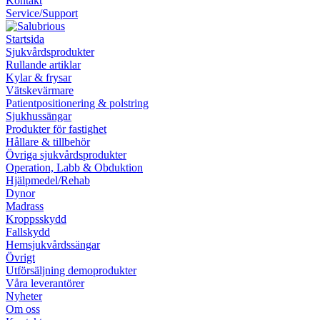
Kontakt
Service/Support
Startsida
Sjukvårdsprodukter
Rullande artiklar
Kylar & frysar
Vätskevärmare
Patientpositionering & polstring
Sjukhussängar
Produkter för fastighet
Hållare & tillbehör
Övriga sjukvårdsprodukter
Operation, Labb & Obduktion
Hjälpmedel/Rehab
Dynor
Madrass
Kroppsskydd
Fallskydd
Hemsjukvårdssängar
Övrigt
Utförsäljning demoprodukter
Våra leverantörer
Nyheter
Om oss