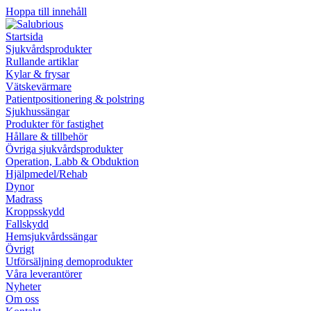
Hoppa till innehåll
Startsida
Sjukvårdsprodukter
Rullande artiklar
Kylar & frysar
Vätskevärmare
Patientpositionering & polstring
Sjukhussängar
Produkter för fastighet
Hållare & tillbehör
Övriga sjukvårdsprodukter
Operation, Labb & Obduktion
Hjälpmedel/Rehab
Dynor
Madrass
Kroppsskydd
Fallskydd
Hemsjukvårdssängar
Övrigt
Utförsäljning demoprodukter
Våra leverantörer
Nyheter
Om oss