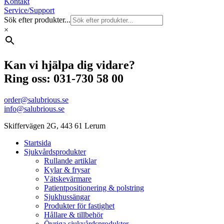
Kontakt
Service/Support
Sök efter produkter...
×
Kan vi hjälpa dig vidare?
Ring oss: 031-730 58 00
order@salubrious.se
info@salubrious.se
Skiffervägen 2G, 443 61 Lerum
Startsida
Sjukvårdsprodukter
Rullande artiklar
Kylar & frysar
Vätskevärmare
Patientpositionering & polstring
Sjukhussängar
Produkter för fastighet
Hållare & tillbehör
Övriga sjukvårdsprodukter