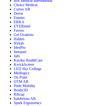
Bos Medical International
Choice Medical
Currus AB
Deron
Emotec
ERKA
EVERmed
Favero
Gel Ovations
Hallins
Hykab
IdenPro
Innopart
Jafo
Kavika HealthCare
KwickScreen
LED Sky Ceilings
Medlogics
On Point
OTM AB
Pride Mobility
Realiz3D
Ribcap
Salubrious AB
Spark Ergonomics