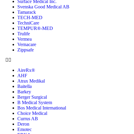
Surface Medical Inc.
Svenska Good Medical AB
Tamarack
TECH-MED
TechniCare
TEMPUR®-MED
Trulife
Vermea
Vernacare
Zippsafe
AireRx®
AHF
Atrax Medikal
Baitella
Barkey
Berger Surgical
B Medical System
Bos Medical International
Choice Medical
Currus AB
Deron
Emotec