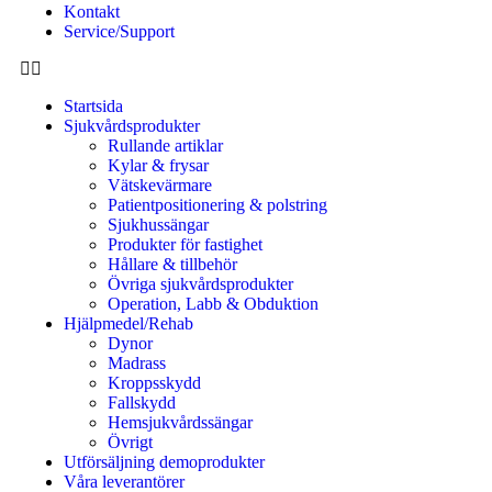
Kontakt
Service/Support
Startsida
Sjukvårdsprodukter
Rullande artiklar
Kylar & frysar
Vätskevärmare
Patientpositionering & polstring
Sjukhussängar
Produkter för fastighet
Hållare & tillbehör
Övriga sjukvårdsprodukter
Operation, Labb & Obduktion
Hjälpmedel/Rehab
Dynor
Madrass
Kroppsskydd
Fallskydd
Hemsjukvårdssängar
Övrigt
Utförsäljning demoprodukter
Våra leverantörer