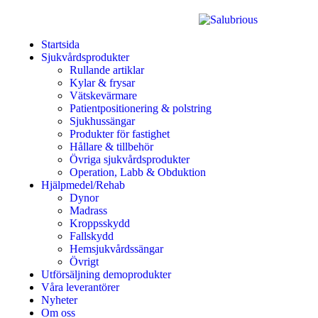
Startsida
Sjukvårdsprodukter
Rullande artiklar
Kylar & frysar
Vätskevärmare
Patientpositionering & polstring
Sjukhussängar
Produkter för fastighet
Hållare & tillbehör
Övriga sjukvårdsprodukter
Operation, Labb & Obduktion
Hjälpmedel/Rehab
Dynor
Madrass
Kroppsskydd
Fallskydd
Hemsjukvårdssängar
Övrigt
Utförsäljning demoprodukter
Våra leverantörer
Nyheter
Om oss