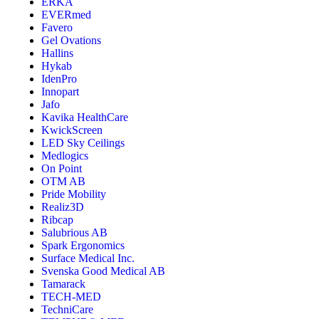
ERKA
EVERmed
Favero
Gel Ovations
Hallins
Hykab
IdenPro
Innopart
Jafo
Kavika HealthCare
KwickScreen
LED Sky Ceilings
Medlogics
On Point
OTM AB
Pride Mobility
Realiz3D
Ribcap
Salubrious AB
Spark Ergonomics
Surface Medical Inc.
Svenska Good Medical AB
Tamarack
TECH-MED
TechniCare