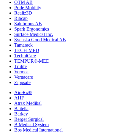
OTM AB
Pride Mobility
Realiz3D
Ribcap
Salubrious AB
Spark Ergonomics
Surface Medical Inc.
Svenska Good Medical AB
Tamarack
TECH-MED
TechniCare
TEMPUR®-MED
Trulife
Vermea
Vernacare
Zippsafe
AireRx®
AHF
Atrax Medikal
Baitella
Barkey
Berger Surgical
B Medical System
Bos Medical International