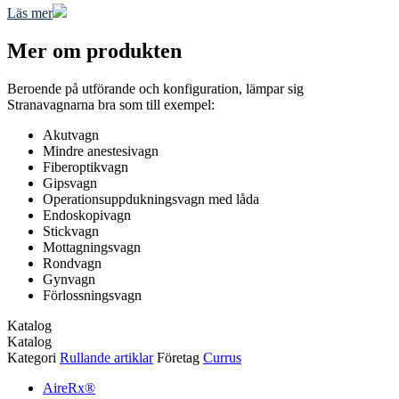
Läs mer
Mer om produkten
Beroende på utförande och konfiguration, lämpar sig
Stranavagnarna bra som till exempel:
Akutvagn
Mindre anestesivagn
Fiberoptikvagn
Gipsvagn
Operationsuppdukningsvagn med låda
Endoskopivagn
Stickvagn
Mottagningsvagn
Rondvagn
Gynvagn
Förlossningsvagn
Katalog
Katalog
Kategori
Rullande artiklar
Företag
Currus
AireRx®