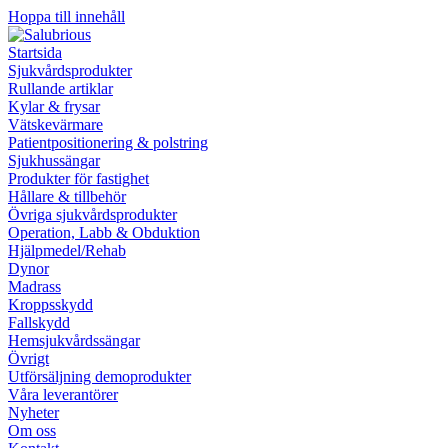
Hoppa till innehåll
Startsida
Sjukvårdsprodukter
Rullande artiklar
Kylar & frysar
Vätskevärmare
Patientpositionering & polstring
Sjukhussängar
Produkter för fastighet
Hållare & tillbehör
Övriga sjukvårdsprodukter
Operation, Labb & Obduktion
Hjälpmedel/Rehab
Dynor
Madrass
Kroppsskydd
Fallskydd
Hemsjukvårdssängar
Övrigt
Utförsäljning demoprodukter
Våra leverantörer
Nyheter
Om oss