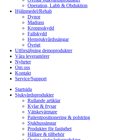
Operation, Labb & Obduktion
Hjälpmedel/Rehab
Dynor
Madrass
Kroppsskydd
Fallskydd
Hemsjukvårdssängar
Övrigt
Utförsäljning demoprodukter
Våra leverantörer
Nyheter
Om oss
Kontakt
Service/Support
Startsida
Sjukvårdsprodukter
Rullande artiklar
Kylar & frysar
Vätskevärmare
Patientpositionering & polstring
Sjukhussängar
Produkter för fastighet
Hållare & tillbehör
Övriga sjukvårdsprodukter