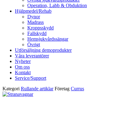
Operation, Labb & Obduktion
Hjälpmedel/Rehab
Dynor
Madrass
Kroppsskydd
Fallskydd
Hemsjukvårdssängar
Övrigt
Utförsäljning demoprodukter
Våra leverantörer
Nyheter
Om oss
Kontakt
Service/Support
Kategori
Rullande artiklar
Företag
Currus