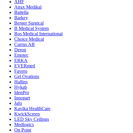
AHF
Atrax Medikal
Baitella
Barkey
Berger Surgical
B Medical System
Bos Medical International
Choice Medical
Currus AB
Deron
Emotec
ERKA
EVERmed
Favero
Gel Ovations
Hallins
Hykab
IdenPro
Innopart
Jafo
Kavika HealthCare
KwickScreen
LED Sky Ceilings
Medlogics
On Point