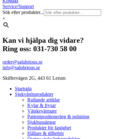
Kontakt
Service/Support
Sök efter produkter...
×
Kan vi hjälpa dig vidare?
Ring oss: 031-730 58 00
order@salubrious.se
info@salubrious.se
Skiffervägen 2G, 443 61 Lerum
Startsida
Sjukvårdsprodukter
Rullande artiklar
Kylar & frysar
Vätskevärmare
Patientpositionering & polstring
Sjukhussängar
Produkter för fastighet
Hållare & tillbehör
Övriga sjukvårdsprodukter