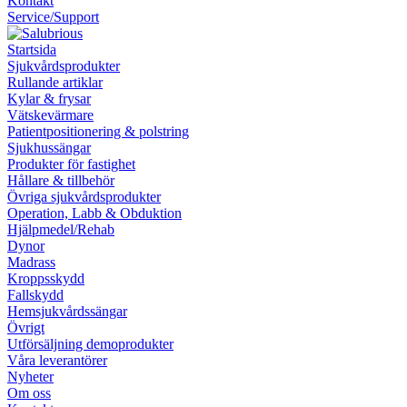
Kontakt
Service/Support
Startsida
Sjukvårdsprodukter
Rullande artiklar
Kylar & frysar
Vätskevärmare
Patientpositionering & polstring
Sjukhussängar
Produkter för fastighet
Hållare & tillbehör
Övriga sjukvårdsprodukter
Operation, Labb & Obduktion
Hjälpmedel/Rehab
Dynor
Madrass
Kroppsskydd
Fallskydd
Hemsjukvårdssängar
Övrigt
Utförsäljning demoprodukter
Våra leverantörer
Nyheter
Om oss