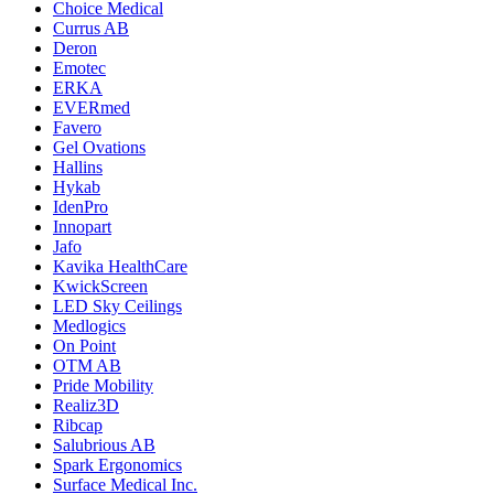
Choice Medical
Currus AB
Deron
Emotec
ERKA
EVERmed
Favero
Gel Ovations
Hallins
Hykab
IdenPro
Innopart
Jafo
Kavika HealthCare
KwickScreen
LED Sky Ceilings
Medlogics
On Point
OTM AB
Pride Mobility
Realiz3D
Ribcap
Salubrious AB
Spark Ergonomics
Surface Medical Inc.