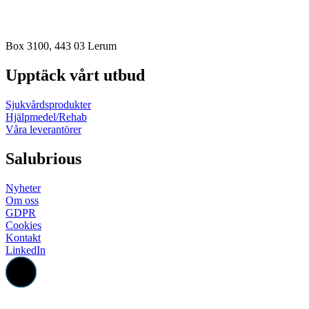
info@salubrious.se
Box 3100, 443 03 Lerum
Upptäck vårt utbud
Sjukvårdsprodukter
Hjälpmedel/Rehab
Våra leverantörer
Salubrious
Nyheter
Om oss
GDPR
Cookies
Kontakt
LinkedIn