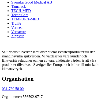
Svenska Good Medical AB
Tamarack
TECH-MED
TechniCare
TEMPUR®-MED
Trulife
Vermea
Vernacare
Zippsafe
Salubrious tillverkar samt distribuerar kvalitetsprodukter till den
skandinaviska sjukvården. Vi värdesätter våra kunder och
långvariga relationer och en av våra viktigaste värden är att våra
produkter tillverkas i Sverige eller Europa och bidrar till minskade
klimatavtryck.
Organisation
031-730 58 00
Org nummer: 556592-9717
order@salubrious.se