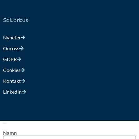
Salubrious
Nyheter
Om oss
GDPR
Cookies
Kontakt
LinkedIn
Utjämningsplatta
Namn