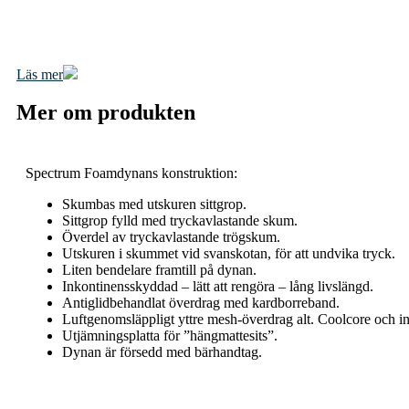
Läs mer
Mer om produkten
Spectrum Foamdynans konstruktion:
Skumbas med utskuren sittgrop.
Sittgrop fylld med tryckavlastande skum.
Överdel av tryckavlastande trögskum.
Utskuren i skummet vid svanskotan, för att undvika tryck.
Liten bendelare framtill på dynan.
Inkontinensskyddad – lätt att rengöra – lång livslängd.
Antiglidbehandlat överdrag med kardborreband.
Luftgenomsläppligt yttre mesh-överdrag alt. Coolcore och ink
Utjämningsplatta för ”hängmattesits”.
Dynan är försedd med bärhandtag.