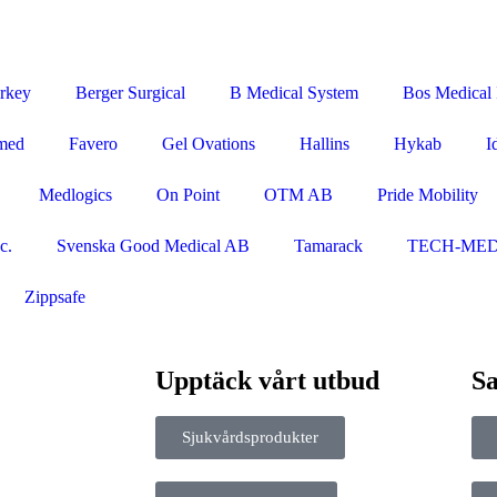
rkey
Berger Surgical
B Medical System
Bos Medical I
med
Favero
Gel Ovations
Hallins
Hykab
I
Medlogics
On Point
OTM AB
Pride Mobility
c.
Svenska Good Medical AB
Tamarack
TECH-ME
Zippsafe
Upptäck vårt utbud
Sa
Sjukvårdsprodukter