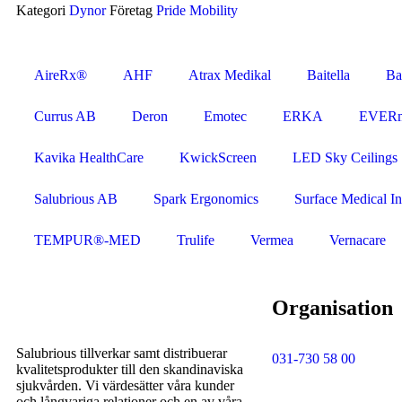
Kategori
Dynor
Företag
Pride Mobility
AireRx®
AHF
Atrax Medikal
Baitella
Ba
Currus AB
Deron
Emotec
ERKA
EVER
Kavika HealthCare
KwickScreen
LED Sky Ceilings
Salubrious AB
Spark Ergonomics
Surface Medical In
TEMPUR®-MED
Trulife
Vermea
Vernacare
Organisation
Salubrious tillverkar samt distribuerar
031-730 58 00
kvalitetsprodukter till den skandinaviska
sjukvården. Vi värdesätter våra kunder
och långvariga relationer och en av våra