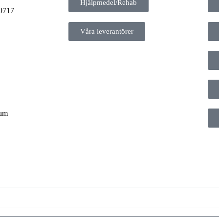
Hjälpmedel/Rehab
9717
Våra leverantörer
rum