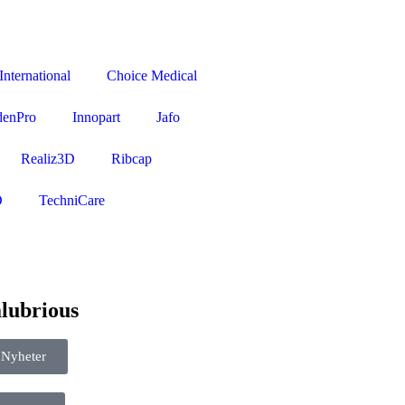
nternational
Choice Medical
denPro
Innopart
Jafo
Realiz3D
Ribcap
D
TechniCare
lubrious
Nyheter