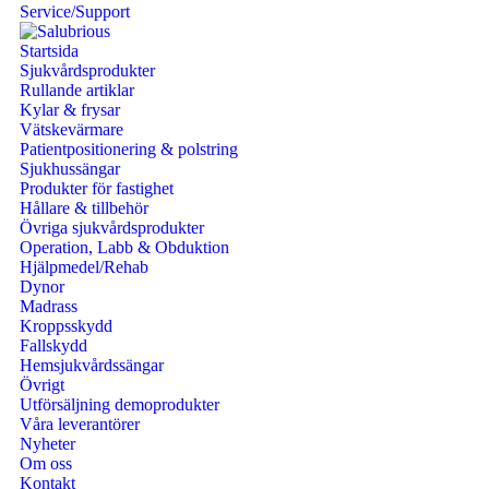
Service/Support
Startsida
Sjukvårdsprodukter
Rullande artiklar
Kylar & frysar
Vätskevärmare
Patientpositionering & polstring
Sjukhussängar
Produkter för fastighet
Hållare & tillbehör
Övriga sjukvårdsprodukter
Operation, Labb & Obduktion
Hjälpmedel/Rehab
Dynor
Madrass
Kroppsskydd
Fallskydd
Hemsjukvårdssängar
Övrigt
Utförsäljning demoprodukter
Våra leverantörer
Nyheter
Om oss
Kontakt