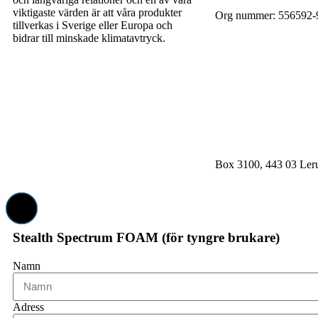
viktigaste värden är att våra produkter
Org nummer: 556592-
tillverkas i Sverige eller Europa och
bidrar till minskade klimatavtryck.
order@salubrious.se
info@salubrious.se
Box 3100, 443 03 Le
Stealth Spectrum FOAM (för tyngre brukare)
Namn
Adress