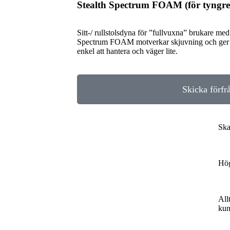
Stealth Spectrum FOAM (för tyngre
Sitt-/ rullstolsdyna för ”fullvuxna” brukare med 
Spectrum FOAM motverkar skjuvning och ger et
enkel att hantera och väger lite.
Skicka förfr
Ska
Hög
All
kun