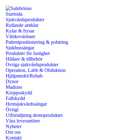
Startsida
Sjukvårdsprodukter
Rullande artiklar
Kylar & frysar
Vätskevärmare
Patientpositionering & polstring
Sjukhussängar
Produkter för fastighet
Hållare & tillbehör
Övriga sjukvårdsprodukter
Operation, Labb & Obduktion
Hjälpmedel/Rehab
Dynor
Madrass
Kroppsskydd
Fallskydd
Hemsjukvårdssängar
Övrigt
Utförsäljning demoprodukter
Våra leverantörer
Nyheter
Om oss
Kontakt